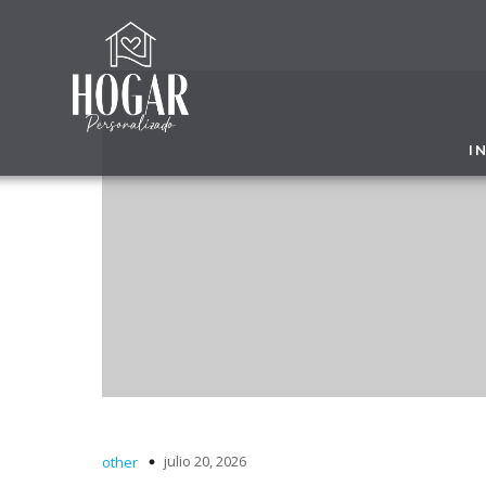
I
julio 20, 2026
other