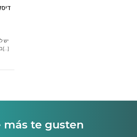
דיסק
יש ל
באתר. יש לקחת בחשבון שעל בקשות מיוחדות תתבקשו[…]
e más te gusten