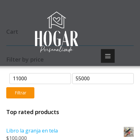
Cart
Filter by price
Precio
Precio
mínimo
máximo
Filtrar
Top rated products
Libro la granja en tela
$
100.000